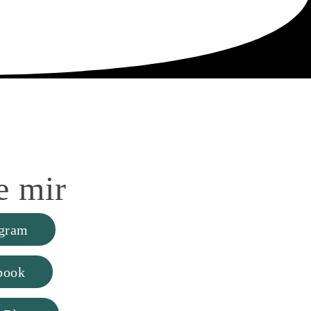
e
mir
agram
book