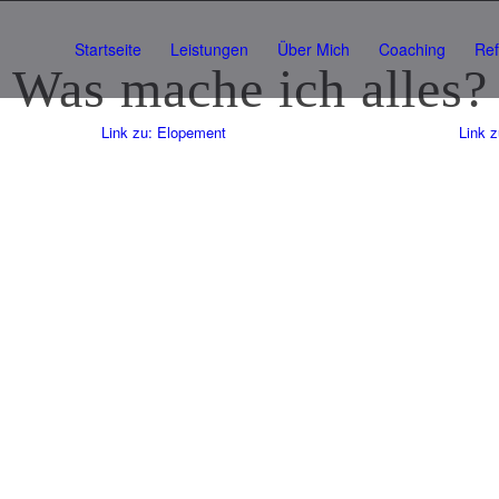
Startseite
Leistungen
Über Mich
Coaching
Re
Was
mache
ich alles?
Link zu: Elopement
Link 