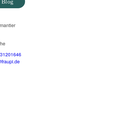
 Blog
mantier
uhe
/31201646
fraupi.de