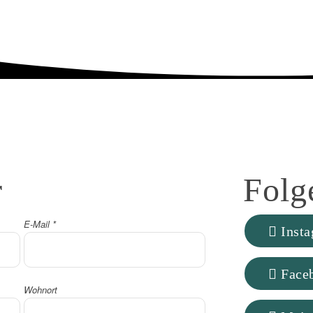
r
Folg
E-Mail
*
Inst
Face
Wohnort