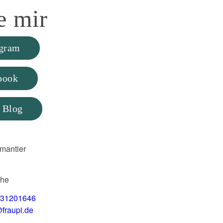
e
mir
agram
book
 Blog
mantier
uhe
/31201646
fraupi.de