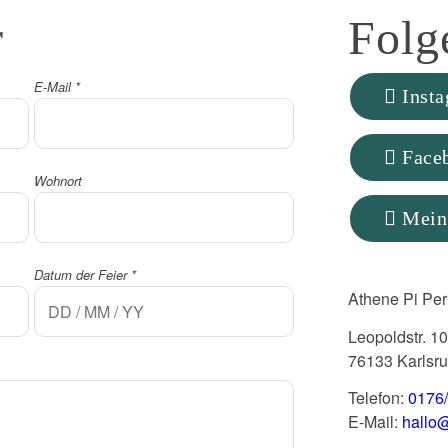
r
Folg
E-Mail
*
Inst
Face
Wohnort
Mein
Datum der Feier
*
Athene Pi Per
Leopoldstr. 10
76133 Karlsr
Telefon:
0176
E-Mail:
hallo@