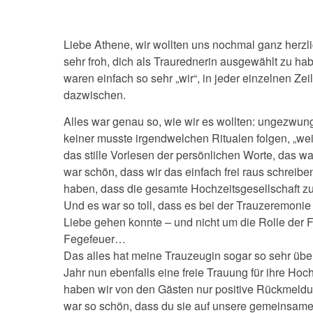
Liebe Athene, wir wollten uns nochmal ganz herzli
sehr froh, dich als Traurednerin ausgewählt zu h
waren einfach so sehr „wir“, in jeder einzelnen Ze
dazwischen.
Alles war genau so, wie wir es wollten: ungezwung
keiner musste irgendwelchen Ritualen folgen, „wei
das stille Vorlesen der persönlichen Worte, das wa
war schön, dass wir das einfach frei raus schreib
haben, dass die gesamte Hochzeitsgesellschaft zu
Und es war so toll, dass es bei der Trauzeremoni
Liebe gehen konnte – und nicht um die Rolle der F
Fegefeuer…
Das alles hat meine Trauzeugin sogar so sehr über
Jahr nun ebenfalls eine freie Trauung für ihre Hoc
haben wir von den Gästen nur positive Rückmeldun
war so schön, dass du sie auf unsere gemeinsam