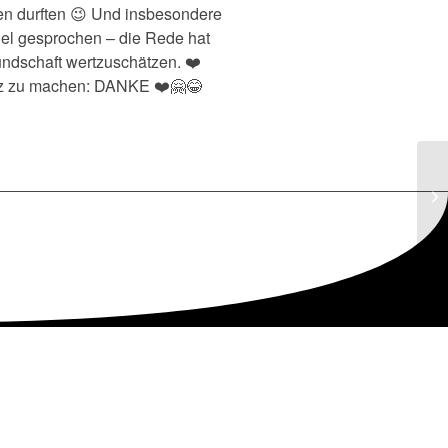
en durften 😉 Und insbesondere
el gesprochen – die Rede hat
ndschaft wertzuschätzen. ❤️
urz zu machen: DANKE ❤️🤗😂