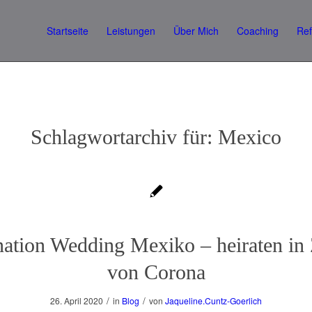
Startseite
Leistungen
Über Mich
Coaching
Re
Schlagwortarchiv für:
Mexico
nation Wedding Mexiko – heiraten in 
von Corona
/
/
26. April 2020
in
Blog
von
Jaqueline.Cuntz-Goerlich