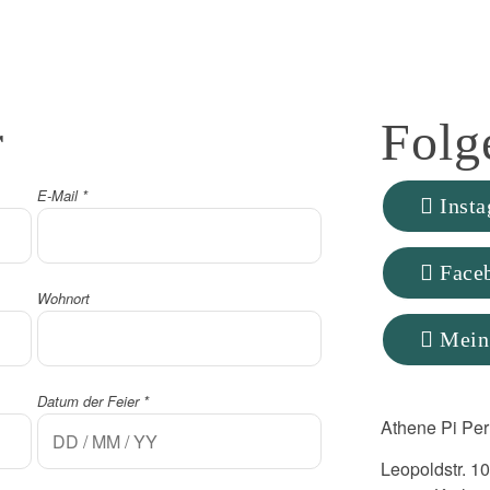
r
Folg
E-Mail
*
Inst
Face
Wohnort
Mein
Datum der Feier
*
Athene Pi Per
Leopoldstr. 10