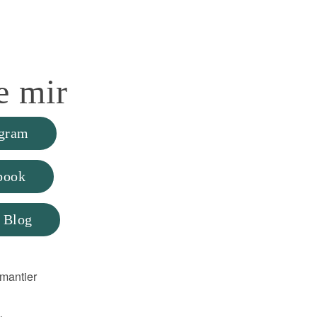
e
mir
agram
book
 Blog
mantier