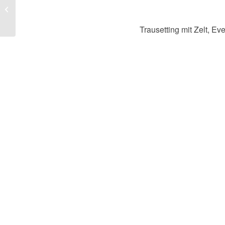
Hochzeitslocations
zwischen Karlsruhe und
Mannheim
Trausetting mit Zelt, E