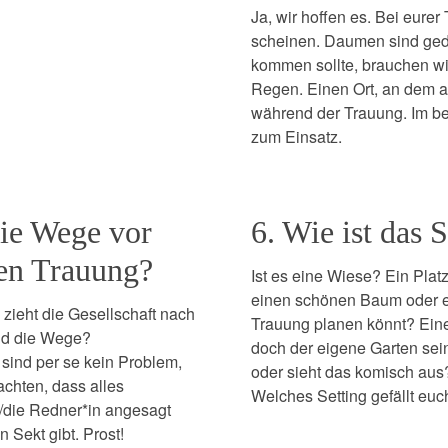
Ja, wir hoffen es. Bei eure
scheinen. Daumen sind gedr
kommen sollte, brauchen wi
Regen. Einen Ort, an dem a
während der Trauung. Im be
zum Einsatz.
die Wege vor
6. Wie ist das 
ien Trauung?
Ist es eine Wiese? Ein Platz
einen schönen Baum oder ein
zieht die Gesellschaft nach
Trauung planen könnt? Eine
ind die Wege?
doch der eigene Garten sein
 sind per se kein Problem,
oder sieht das komisch aus
achten, dass alles
Welches Setting gefällt euc
n/die Redner*in angesagt
 Sekt gibt. Prost!