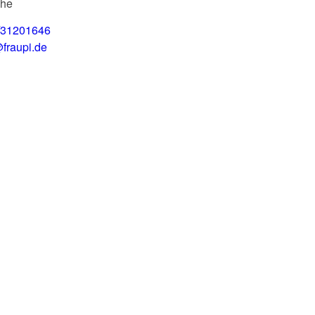
uhe
/31201646
fraupi.de